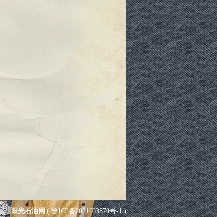
屋
|
阳光石油网
(
鲁ICP备2021003870号-1
)