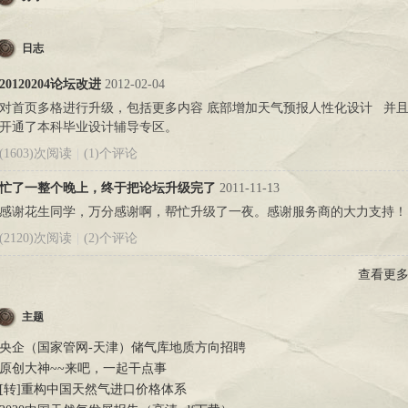
日志
20120204论坛改进
2012-02-04
对首页多格进行升级，包括更多内容 底部增加天气预报人性化设计 并
开通了本科毕业设计辅导专区。
(1603)次阅读
|
(1)个评论
忙了一整个晚上，终于把论坛升级完了
2011-11-13
感谢花生同学，万分感谢啊，帮忙升级了一夜。感谢服务商的大力支持！
(2120)次阅读
|
(2)个评论
查看更
主题
央企（国家管网-天津）储气库地质方向招聘
原创大神~~来吧，一起干点事
[转]重构中国天然气进口价格体系