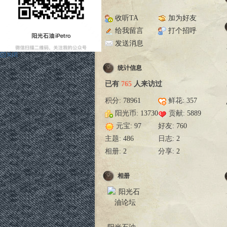
收听TA
加为好友
给我留言
打个招呼
发送消息
统计信息
已有
765
人来访过
积分:
78961
鲜花:
357
阳光币:
13730
贡献:
5889
元宝:
97
好友:
760
主题:
486
日志:
2
相册:
2
分享:
2
相册