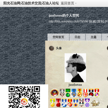
阳光石油网|石油技术交流|石油人论坛
返回首页
justbetoo的个人空间
http://bbs.sunpetro.club/?9596
[收藏]
[复制]
[R
空间首页
日志
主题
头像
justbetoo