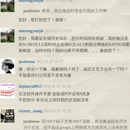
murongyunjie
2012-11-6 07:50
justbetoo
: 师弟，我没做这时变这方面的工作啊
您好，那打扰您了！谢谢！
murongyunjie
2012-11-5 19:21
您好，我最近在做历史拟合，想分时间段给相渗，我的做法是
在SCHEDULE某时间步后用EQUALS把部分网格的SATNUM重
新赋值，这样对吗？我的结果不明显啊。。。麻烦您了！.
justbetoo
2012-8-30 16:57
额，拆分一下嘛，很麻烦吗？对了，能石文官方合作一下吗？
不知道你们公司是不是有兴趣
dajiaoya0613
2012-8-30 16:54
石文软件操作手册 改版成PDF还有8兆多
不想拆分 有办法上传到我的交流贴没有
victory_xiang
2012-8-27 15:25
justbetoo
: 回100个贴子才挣100个贡献，再兑换成阳光币才
20个左右，还不如去google上用搜索方法搜阳光上没有的资