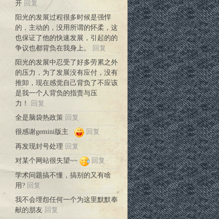
开
回复
阳光的发展过程很多时候是强悍
的，主动的，没用所谓的怀柔，这
也保证了他的快速发展，引起的的
争议也都背负在我身上。
回复
且
阳光的发展中忍受了好多劳累之外
的压力，为了发展没有应付，没有
推卸，现在感觉自己背负了不应该
是我一个人背负的指责与压
力！
回复
全是脑袋热政策
回复
很感谢gemini版主
回复
再发现封号处理
回复
多
对某个网站很失望~~
回复
学术问题搞不懂，搞别的又有啥
用?
回复
我不会埋怨任何一个为这里默默奉
献的朋友
回复