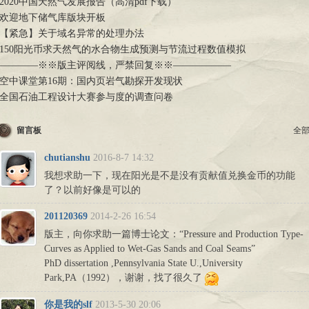
2020中国天然气发展报告（高清pdf下载）
欢迎地下储气库版块开板
【紧急】关于域名异常的处理办法
150阳光币求天然气的水合物生成预测与节流过程数值模拟
————※※版主评阅线，严禁回复※※——————
空中课堂第16期：国内页岩气勘探开发现状
全国石油工程设计大赛参与度的调查问卷
留言板
全
chutianshu
2016-8-7 14:32
我想求助一下，现在阳光是不是没有贡献值兑换金币的功能
了？以前好像是可以的
201120369
2014-2-26 16:54
版主，向你求助一篇博士论文：“Pressure and Production Type-
Curves as Applied to Wet-Gas Sands and Coal Seams”
PhD dissertation ,Pennsylvania State U.,University
Park,PA（1992），谢谢，找了很久了
你是我的slf
2013-5-30 20:06