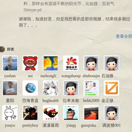
料，那样会有源源不断的阳光币，比如搜：页岩气
filetype:pd ...
谢谢啦，知道好意，但是我想看的是那些视频，结果很多都过
期了。。。
查看全
好友
yushan
soi
suzhongliang
wangshaoqi
zhuhouqin
石油换食品
夏阳
岱海青蓝
hughealth
位卑未敢
hehh2009
金正纵横油气咨询
youyo
prettyboy
潇潇暮雨
yinqq
guoqishan811102
调皮猪001