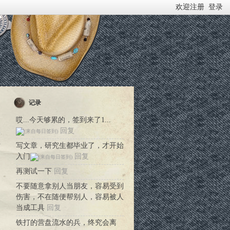
欢迎注册
登录
记录
哎...今天够累的，签到来了1...
回复
料
写文章，研究生都毕业了，才开始
入门
回复
再测试一下
回复
不要随意拿别人当朋友，容易受到
伤害，不在随便帮别人，容易被人
当成工具
回复
铁打的营盘流水的兵，终究会离