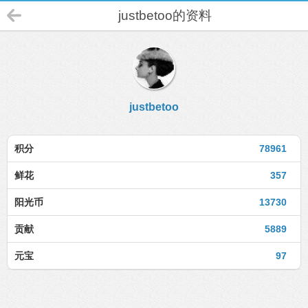
justbetoo的资料
justbetoo
积分
78961
鲜花
357
阳光币
13730
贡献
5889
元宝
97