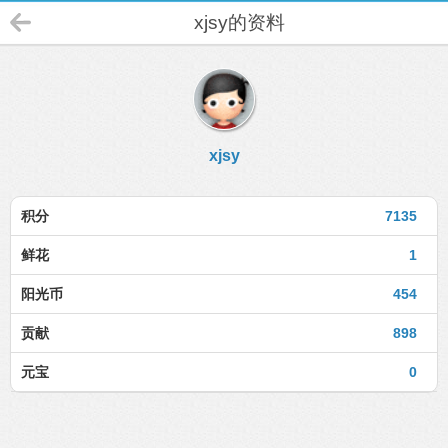
xjsy的资料
xjsy
积分
7135
鲜花
1
阳光币
454
贡献
898
元宝
0