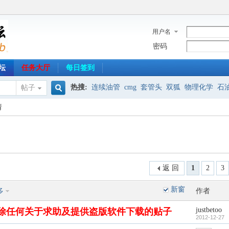
用户名
密码
坛
任务大厅
每日签到
热搜:
连续油管
cmg
套管头
双狐
物理化学
石
帖子
搜
请
射孔器材
专业英语
HRS
油气分离
免安装
制图
索
返 回
1
2
3
新窗
多
作者
justbetoo
除任何关于求助及提供盗版软件下载的贴子
2012-12-27