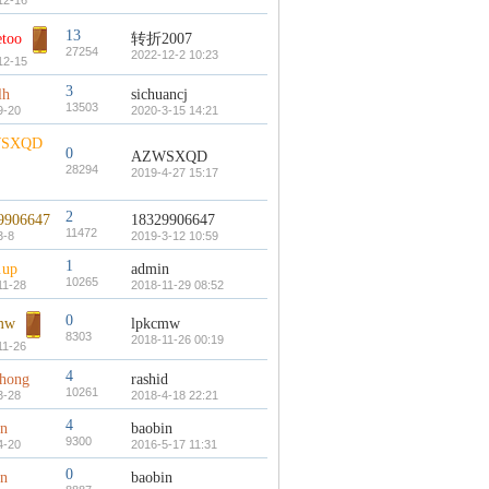
12-16
13
etoo
转折2007
27254
2022-12-2 10:23
12-15
3
lh
sichuancj
13503
9-20
2020-3-15 14:21
SXQD
0
AZWSXQD
28294
2019-4-27 15:17
2
9906647
18329906647
11472
3-8
2019-3-12 10:59
1
.up
admin
10265
11-28
2018-11-29 08:52
0
mw
lpkcmw
8303
2018-11-26 00:19
11-26
4
zhong
rashid
10261
3-28
2018-4-18 22:21
4
in
baobin
9300
4-20
2016-5-17 11:31
0
in
baobin