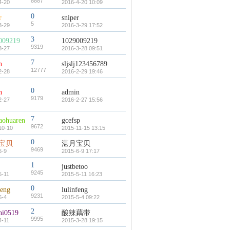
8887
4-20
2016-4-20 10:09
0
r
sniper
5
3-29
2016-3-29 17:52
3
009219
1029009219
9319
3-27
2016-3-28 09:51
7
n
sljslj123456789
12777
2-28
2016-2-29 19:46
0
n
admin
9179
2-27
2016-2-27 15:56
7
aohuaren
gcefsp
9672
10-10
2015-11-15 13:15
0
宝贝
湛月宝贝
9469
6-9
2015-6-9 17:17
1
justbetoo
9245
5-11
2015-5-11 16:23
0
feng
lulinfeng
9231
5-4
2015-5-4 09:22
2
ni0519
酸辣藕带
9995
4-11
2015-3-28 19:15