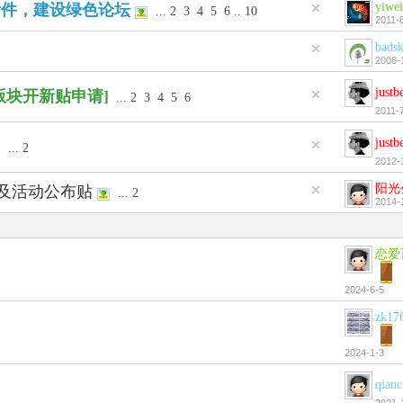
yiwe
附件，建设绿色论坛
...
2
3
4
5
6
..
10
2011-
bads
2008-
justb
版块开新贴申请]
...
2
3
4
5
6
2011-
justb
品
...
2
2012-
阳光
选及活动公布贴
...
2
2014-
恋爱
2024-6-5
zk17
2024-1-3
qian