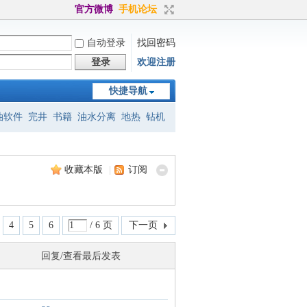
官方微博
手机论坛
自动登录
找回密码
登录
欢迎注册
快捷导航
油软件
完井
书籍
油水分离
地热
钻机
标准
eclipse
petrel
jason
地震
收藏本版
|
订阅
4
5
6
/ 6 页
下一页
回复/查看
最后发表