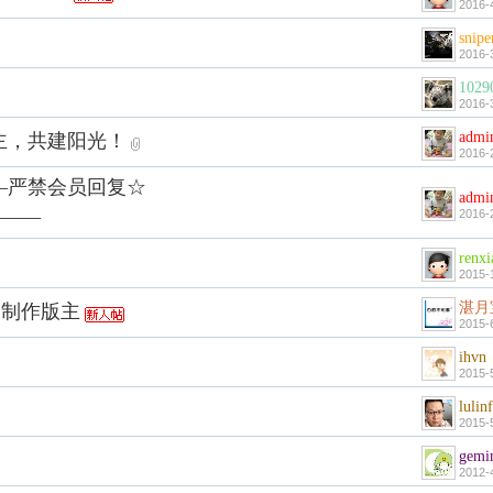
2016-
snipe
2016-
1029
2016-
admi
版主，共建阳光！
2016-
—严禁会员回复☆
admi
———
2016-
renxi
2015-
湛月
容制作版主
2015-
ihvn
2015-
lulin
2015-
gemi
2012-