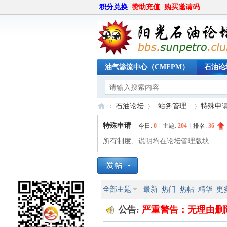
积分兑换
赞助充值
购买邀请码
油气渗流中心（CMFPM）
石油论
石油论坛
≡站务管理≡
特殊申
特殊申请
今日:
0
|
主题:
204
|
排名:
36
所有制度、说明均在论坛管理版块
阳
»
›
›
全部主题
最新
热门
热帖
精华
更
公告:
严重警告：无理由删