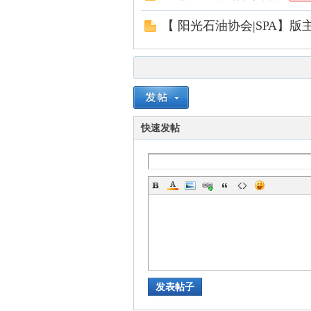
【 阳光石油协会|SPA】版
交
快速发帖
流
发表帖子