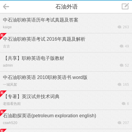
石油外语
中石油职称英语历年考试真题及答案
kaige
263
中石油职称英语考试 2016年真题及解析
古古
49
【共享】职称英语电子版教材
admin
52
中石油职称英语 2010职称英语书 word版
一城风絮
165
【专著】英汉试井技术词典
老猫看热闹
6
石油勘探英语(petroleum exploration english)
cswh520
207