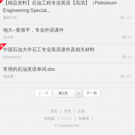
【精品资料】石油工程专业英语【高清】（Petroleum
Engineering Special...
慕梓LYE
241
地大--黄海平，专业外语课件
礼中轩
50
中国石油大学石工专业英语课件及相关材料
kofamazon
64
常用的石油英语单词.doc
地学家
292
上一页
第1页
下一页
首页
|
登录
|
注册
简易版
|
触屏版
|
电脑版
|
© Comsenz Inc.