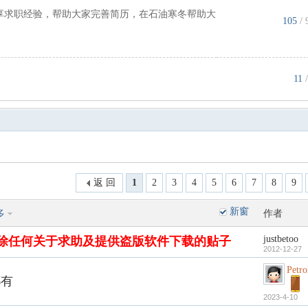
享求职经验，帮助大家完善简历，在石油寒冬帮助大
105
/ 
11
/
返 回
1
2
3
4
5
6
7
8
9
新窗
多
作者
justbetoo
除任何关于求助及提供盗版软件下载的贴子
2012-12-27
Petr
都有
2023-4-10