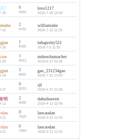
0
1217
love1217
8404
7-25
2018-7-25 15:50
2
amsdss
williamsdss
9792
7-22
2020-7-22 11:29
1
ngjun
tubapretty521
8395
6-30
2018-7-5 11:55
1
case
mikeschumacher
9612
6-28
2019-6-17 02:45
3
ngjun
gao_231234gao
8602
6-24
2018-7-31 13:00
0
zjl
8153
4-27
2018-4-27 21:09
2
发明
dahuihaoren
9095
4-12
2018-4-13 10:49
0
aodan
laocaodan
7925
3-21
2018-3-21 12:43
0
aodan
laocaodan
7884
3-21
2018-3-21 12:42