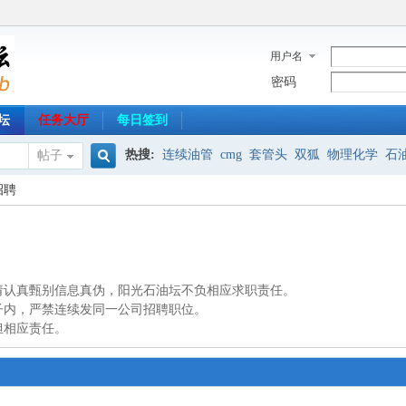
用户名
密码
坛
任务大厅
每日签到
热搜:
连续油管
cmg
套管头
双狐
物理化学
石
帖子
搜
招聘
射孔器材
专业英语
HRS
油气分离
免安装
制图
索
请认真甄别信息真伪，阳光石油坛不负相应求职责任。
子内，严禁连续发同一公司招聘职位。
担相应责任。