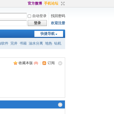
官方微博
手机论坛
自动登录
找回密码
登录
欢迎注册
快捷导航
油软件
完井
书籍
油水分离
地热
钻机
标准
eclipse
petrel
jason
地震
收藏本版
(
8
)
|
订阅