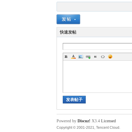
|
快速发帖
石
发表帖子
油
Powered by
Discuz!
X3.4
Licensed
Copyright © 2001-2021, Tencent Cloud.