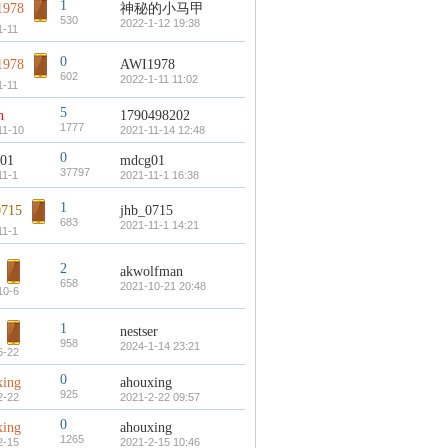
1
1978
神秘的小马甲
530
2022-1-12 19:38
1-11
0
1978
AWI1978
602
2022-1-11 11:02
1-11
5
n
1790498202
1777
11-10
2021-11-14 12:48
0
01
mdcg01
37797
11-1
2021-11-1 16:38
1
0715
jhb_0715
683
2021-11-1 14:21
11-1
2
akwolfman
658
2021-10-21 20:48
10-6
1
nestser
958
2024-1-14 23:21
6-22
0
xing
ahouxing
925
2-22
2021-2-22 09:57
0
xing
ahouxing
1265
2-15
2021-2-15 10:46