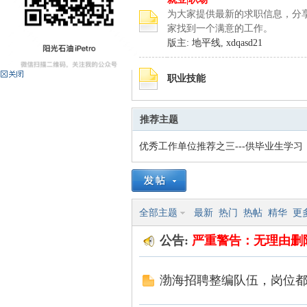
为大家提供最新的求职信息，分
家找到一个满意的工作。
光
版主:
地平线
,
xdqasd21
职业技能
推荐主题
优秀工作单位推荐之三---供毕业生学习
石
全部主题
最新
热门
热帖
精华
更
公告:
严重警告：无理由删
渤海招聘整编队伍，岗位
油