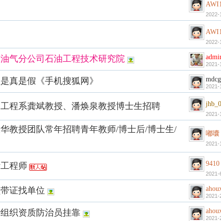
AWI
2022-
AWI
2022-
admi
南油气分公司石油工程技术研究院
2021-
mdcg
血是真是假《手机搜狐网》
2021-
jhb_
油工程系龚斌教授、潘焕泉教授博士生招聘
2021-
华教授团队常年招聘青年教师/博士后/博士生/
嘟囔
2021-
9410
计工程师
2021-
ahou
员带证找单位
2021-
ahou
治组织资质防治员挂靠
2021-