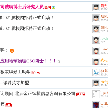
阳光
公司诚聘博士后研究人员
2021-
58
城2021届校园招聘正式启动！
2020-
58
城2021届校园招聘正式启动！
2020-
raych
2020-
lixi
招聘：
2020-
残花
应用地球物理CSC博士！！！
2019-
神舟
家教兼职勤工助学
2019-
niefa
--诚聘英才加盟
2019-
ligan
询顾问-北京金正纵横信息咨询有限公司
2019-
cat2k
程师
2019-