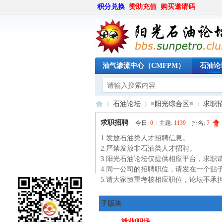
积分兑换
赞助充值
购买邀请码
油气渗流中心（CMFPM）
石油论
石油论坛
≡阳光综合区≡
求职
求职招聘
今日:
0
|
主题:
1139
|
排名:
7
1.发放石油类人才招聘信息。
阳
»
›
›
2.严禁发放非石油类人才招聘。
3.阳光石油论坛仅提供相应平台，求职
4.同一公司的招聘职位，请发在一个贴
5.请大家慎重考核相应职位，论坛不承
子版块
就业|职场