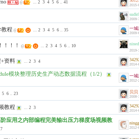
5012
mo
...
2
3
4
5
6
..
41
2015-
sudk
2009-
一城
学教程
...
2
3
4
5
6
..
35
2009-
nined
视频！！！！
...
2
3
4
5
6
..
10
2019-
3429
程+资料
...
2
3
4
2014-
dule模块整理历史生产动态数据流程（1/2）
一城
2012-
贝贝
5
6
..
23
2008-
3429
视频教程
...
2
3
2014-
se高阶应用之内部编程完美输出压力梯度场视频教
ning
2012-
27