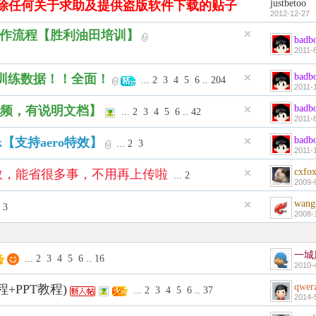
justbetoo
除任何关于求助及提供盗版软件下载的贴子
2012-12-27
pse工作流程【胜利油田培训】
badb
2011-
badb
配套训练数据！！全面！
...
2
3
4
5
6
..
204
2011-
badb
个视频，有说明文档】
...
2
3
4
5
6
..
42
2011-
badb
ck【支持aero特效】
...
2
3
2011-
cxfo
的补救，能省很多事，不用再上传啦
...
2
2009-
wang
3
2008-
一城
...
2
3
4
5
6
..
16
2010-
qwer
程+PPT教程)
...
2
3
4
5
6
..
37
2014-