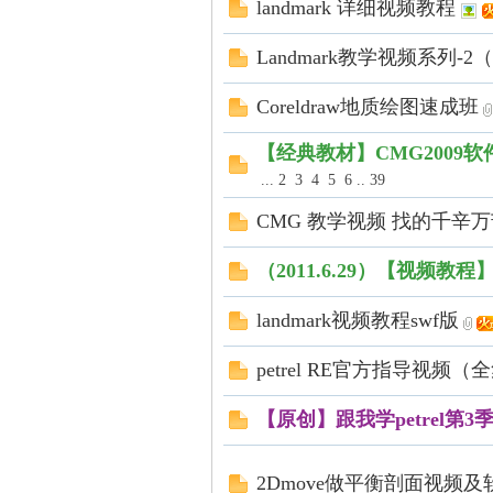
landmark 详细视频教程
Landmark教学视频系列-2（2
Coreldraw地质绘图速成班
【经典教材】CMG2009
...
2
3
4
5
6
..
39
网
CMG 教学视频 找的千辛
（2011.6.29）【视频教程】
landmark视频教程swf版
petrel RE官方指导视频（
【原创】跟我学petrel第3
|
2Dmove做平衡剖面视频