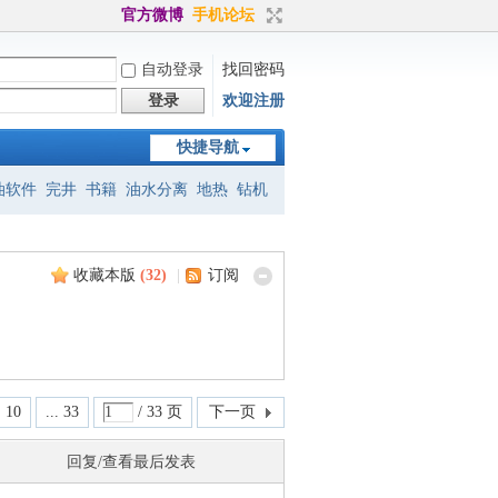
官方微博
手机论坛
自动登录
找回密码
登录
欢迎注册
快捷导航
油软件
完井
书籍
油水分离
地热
钻机
标准
eclipse
petrel
jason
地震
收藏本版
(
32
)
|
订阅
10
... 33
/ 33 页
下一页
回复/查看
最后发表