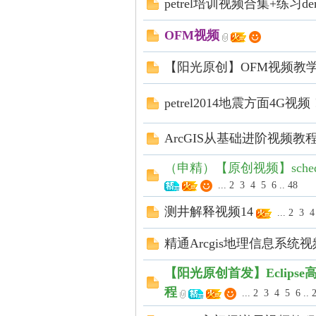
petrel培训视频合集+练习de
OFM视频
【阳光原创】OFM视频教
技
petrel2014地震方面4G
ArcGIS从基础进阶视频教
（申精）【原创视频】sche
...
2
3
4
5
6
..
48
测井解释视频14
...
2
3
4
术
精通Arcgis地理信息系统
【阳光原创首发】Eclip
程
...
2
3
4
5
6
..