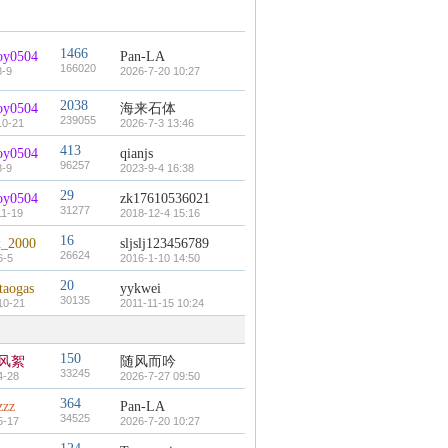
1466
oy0504
Pan-LA
166020
8-9
2026-7-20 10:27
2038
oy0504
海来石体
239055
10-21
2026-7-3 13:46
413
oy0504
qianjs
96257
8-9
2023-9-4 16:38
29
oy0504
zk17610536021
31277
11-19
2018-12-4 15:16
16
x_2000
sljslj123456789
26624
6-5
2016-1-10 14:50
20
taogas
yykwei
30135
10-21
2011-11-15 10:24
150
风絮
随风而吟
33245
4-28
2026-7-27 09:50
364
zzz
Pan-LA
34525
5-17
2026-7-20 10:27