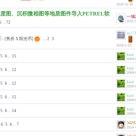
2018-11-26
度图、沉积微相图等地质图件导入PETREL软
一城
2011-
6
..
72
zk17
据
- [售价
5
阳光币]
...
2
3
2019-1-23
kuai
5
6
..
15
2009-
kuai
5
6
..
12
2009-
kuai
5
6
..
12
2009-
kuai
5
6
..
15
2009-
kuai
5
6
..
14
2009-
3429
4
5
6
..
7
2014-