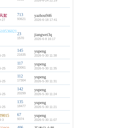
2026-6-24 22:29
713
风絮
yazhou946
93621
9-27
2026-6-18 17:41
610536021
23
jiangwei3q
1570
2026-6-8 16:17
145
yupeng
21635
6-25
2026-5-30 11:38
117
yupeng
20061
6-25
2026-5-30 11:35
112
yupeng
17304
6-25
2026-5-30 11:31
142
yupeng
20299
6-25
2026-5-30 11:24
135
yupeng
18477
6-25
2026-5-30 11:21
67
29015
yupeng
9374
4-3
2026-5-30 11:07
406