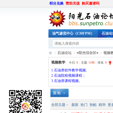
积分兑换
赞助充值
购买邀请码
油气渗流中心（CMFPM）
石油论
石油论坛
≡阳光综合区≡
视频
视频教学
今日:
0
|
主题:
1180
|
排名:
6
1.石油类软件教学视频;
阳
»
›
›
2.石油院校视频课程；
3.石油类课程视频。
全部主题
最新
热门
热帖
精华
更