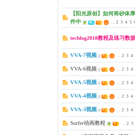
【阳光原创】如何将砂体厚
件中
...
2
3
4
5
techlog2018教程及练习数
石
VVA-7视频
...
2
3
4
VVA-6视频
...
2
3
4
VVA-5视频
...
2
3
4
VVA-4视频
...
2
3
4
油
VVA-3视频
...
2
3
4
Surfer动画教程
...
2
3