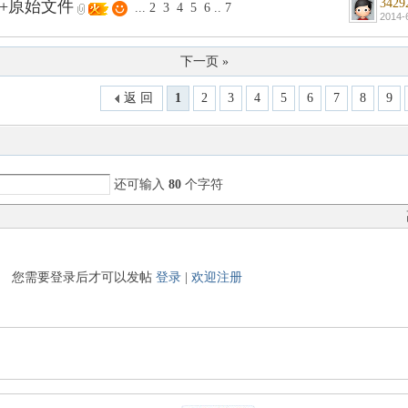
3429
程+原始文件
...
2
3
4
5
6
..
7
2014-
下一页 »
返 回
1
2
3
4
5
6
7
8
9
还可输入
80
个字符
您需要登录后才可以发帖
登录
|
欢迎注册