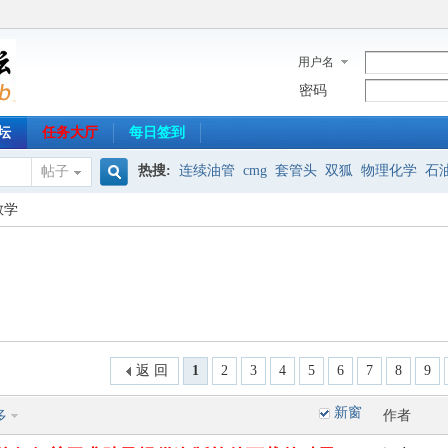
用户名
密码
坛
任务大厅
每日签到
热搜:
连续油管
cmg
套管头
双狐
物理化学
石
帖子
搜
教学
射孔器材
专业英语
HRS
油气分离
免安装
制图
索
返 回
1
2
3
4
5
6
7
8
9
新窗
多
作者