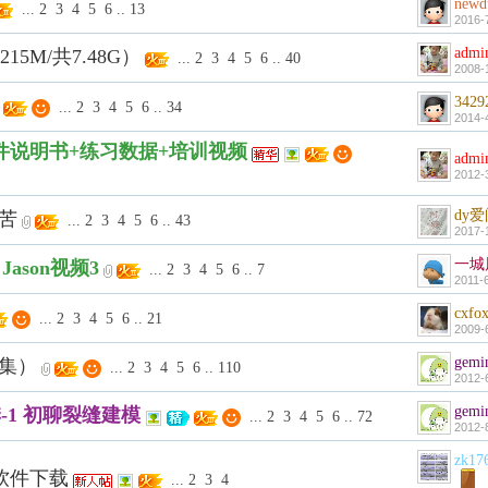
newd
...
2
3
4
5
6
..
13
2016-
admi
15M/共7.48G）
...
2
3
4
5
6
..
40
2008-
3429
...
2
3
4
5
6
..
34
2014-
软件说明书+练习数据+培训视频
admi
2012-
dy
万苦
...
2
3
4
5
6
..
43
2017-
一城
Jason视频3
...
2
3
4
5
6
..
7
2011-
cxfo
...
2
3
4
5
6
..
21
2009-
gemi
全集）
...
2
3
4
5
6
..
110
2012-
gemi
季-1 初聊裂缝建模
...
2
3
4
5
6
..
72
2012-
zk17
及软件下载
...
2
3
4