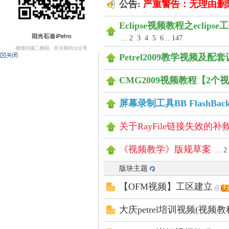
公告:
严重警告：无理由删
光
Eclipse视频教程之ecli
...
2
3
4
5
6
..
147
Petrel2009教学视频及
CMG2009视频教程【2
屏幕录制工具BB FlashBa
关于RayFile链接失效
石
《视频教学》版规草案
...
2
版块主题
【OFM视频】工区建立
大庆petrel培训视频(视频教
油