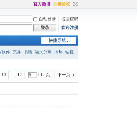
官方微博
手机论坛
自动登录
找回密码
登录
欢迎注册
快捷导航
油软件
完井
书籍
油水分离
地热
钻机
标准
eclipse
petrel
jason
地震
10
... 12
/ 12 页
下一页