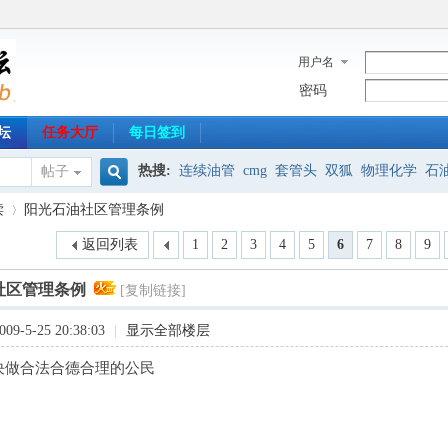
用户名
密码
坛
任务大厅
每日签到
热搜:
连续油管
cmg
套管头
双狐
物理化学
石
帖子
搜
读
阳光石油社区管理条例
射孔器材
专业英语
HRS
油气分离
免安装
制图
返回列表
1
2
3
4
5
6
7
8
9
索
社区管理条例
[复制链接]
›
9-5-25 20:38:03
|
显示全部楼层
决做合法合德合理的公民