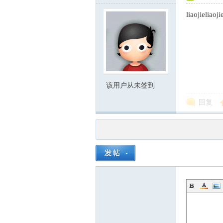
liaojieliaoji
人
该用户从未签到
回复
论