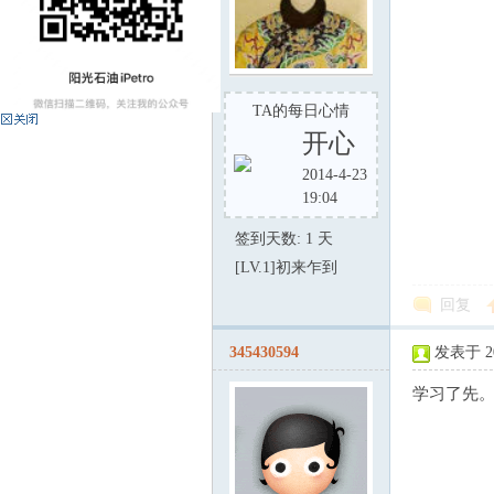
光
TA的每日心情
开心
2014-4-23
19:04
签到天数: 1 天
[LV.1]初来乍到
石
回复
345430594
发表于 200
学习了先
油