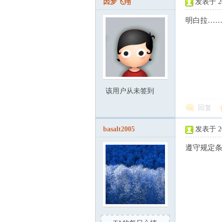
因梦飞翔
发表于 200
明白拉…
技
该用户从未签到
回复
basalt2005
发表于 200
遵守规定
术