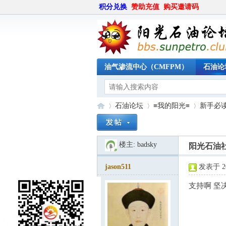
积分兑换
赞助充值
购买邀请码
油气渗流中心（CMFPM）
石油论
石油论坛
≡我的阳光≡
新手必
楼主:
badsky
阳光石油
阳
»
›
›
jason511
发表于 200
支持啊 坚