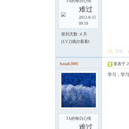
TA的每日心情
难过
交
2012-8-15
09:59
签到天数: 4 天
[LV.2]偶尔看看I
回复
basalt2005
发表于 200
流
学习，学习！:
TA的每日心情
难过