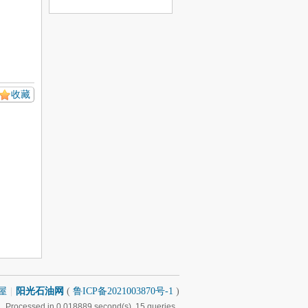
息
收藏
屋
|
阳光石油网
(
鲁ICP备2021003870号-1
)
, Processed in 0.018889 second(s), 15 queries .